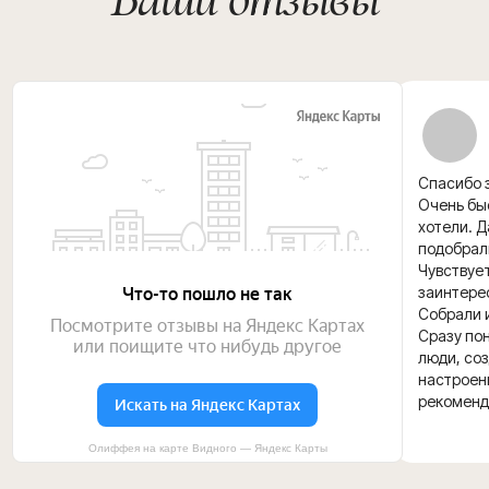
Спасибо з
Очень быс
хотели. 
подобрал
Чувствуе
заинтере
Собрали и
Сразу пон
люди, со
настроени
рекоменд
Олиффея на карте Видного — Яндекс Карты