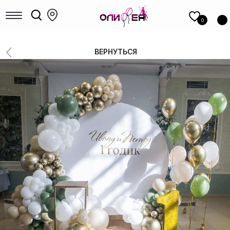
КАТАЛОГ
шаров
0
Девочкам
Мальчикам
ВЕРНУТЬСЯ
Девушкам
Мужчинам, парням
Большие шары
Коробки с шарами
Выписка
Шары для гендер-пати
Фольгированные фигуры
Новый год
Шары под потолок
Цифры
14 Февраля
8 Марта
1 сентября
Выпускные
РАСПРОДАЖА
ФОТОЗОНЫ