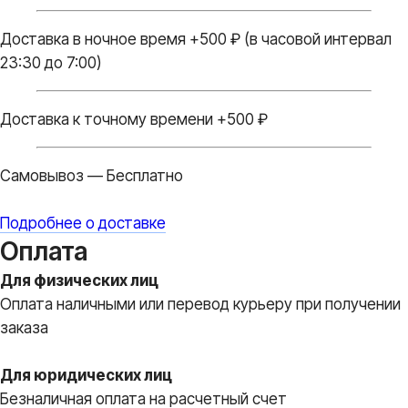
Доставка в ночное время +500 ₽ (в часовой интервал
Бантики и атласные
23:30 до 7:00)
ленты
Мы дополняем каждую
композицию маленькими
элементами в подарок
Доставка к точному времени +500 ₽
Доставка до места
Самовывоз — Бесплатно
мероприятия
Доставка
Подробнее о доставке
по г. Видное, г. Домодедово и
г.Москва.
Оплата
Для физических лиц
Транспортировочный
Оплата наличными или перевод курьеру при получении
пакет в подарок
заказа
Ваши воздушные шары
защищены во время
доставки от повреждений
Для юридических лиц
Безналичная оплата на расчетный счет