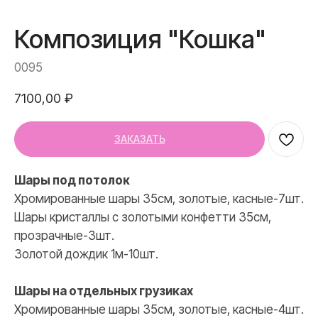
Доставка и оплата
Полезное
Композиция "Кошка"
Обо мне
Контакты
0095
7100,00
₽
+7 (967) 271-77-21
ЗАКАЗАТЬ
Шары под потолок
Хромированные шары 35см, золотые, касные-7шт.
Шары кристаллы с золотыми конфетти 35см,
прозрачные-3шт.
Золотой дождик 1м-10шт.
Шары на отдельных грузиках
Хромированные шары 35см, золотые, касные-4шт.