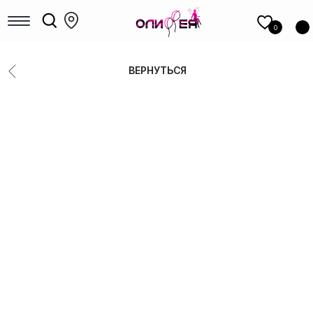
КАТАЛОГ
шаров
0
Девочкам
Мальчикам
ВЕРНУТЬСЯ
Девушкам
Мужчинам, парням
Большие шары
Коробки с шарами
Выписка
Шары для гендер-пати
Фольгированные фигуры
Новый год
Шары под потолок
Цифры
14 Февраля
8 Марта
1 сентября
Выпускные
РАСПРОДАЖА
ФОТОЗОНЫ