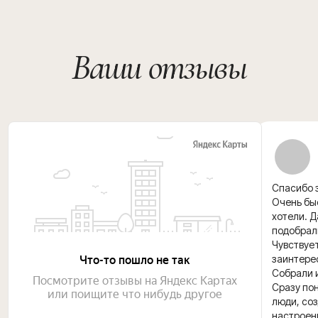
Спасибо з
Очень быс
хотели. 
подобрал
Чувствуе
заинтере
Собрали и
Сразу пон
люди, со
настроени