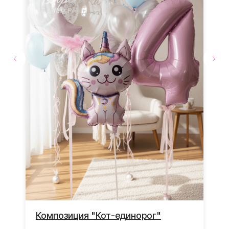
Доставка до места
мероприятия
Доставка
по г. Видное, г. Домодедово и
г.Москва.
Транспортировочный
пакет в подарок
Ваши воздушные шары
защищены во время
доставки от повреждений
Грузик в подарок
К каждой композиции
грузик в подарок
Композиция "Кот-единорог"