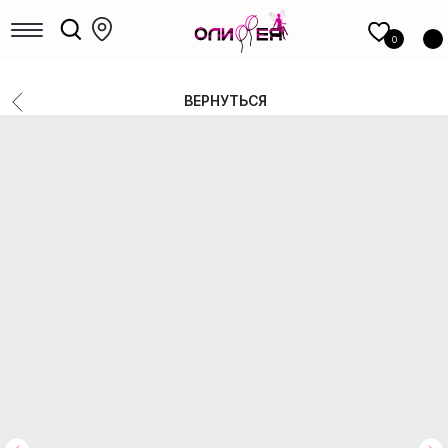
КАТАЛОГ
шаров
0
Девочкам
Мальчикам
ВЕРНУТЬСЯ
Девушкам
Мужчинам, парням
Большие шары
Коробки с шарами
Выписка
Шары для гендер-пати
Фольгированные фигуры
Новый год
Шары под потолок
Цифры
14 Февраля
8 Марта
1 сентября
Выпускные
РАСПРОДАЖА
ФОТОЗОНЫ