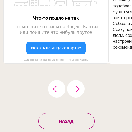
подобрал
Чувствуе
заинтере
Собрали и
Сразу пон
люди, со
настроени
рекоменд
Олиффея на карте Видного — Яндекс Карты
НАЗАД