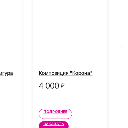
игура
Композиция "Корона"
К
з
4 000
₽
ПОДРОБНЕЕ
ЗАКАЗАТЬ