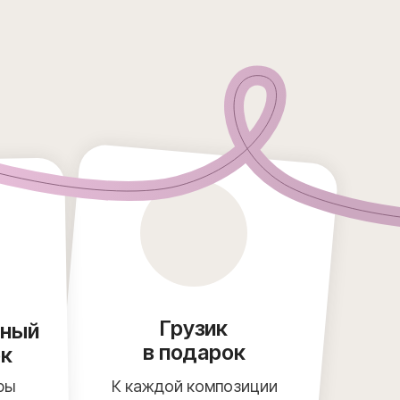
Грузик
чный
в подарок
ок
ры
К каждой композиции