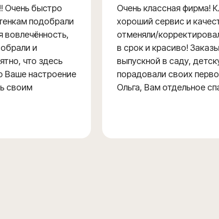
! Очень быстро
Очень классная фирма! 
ттенкам подобрали
хороший сервис и качес
я вовлечённость,
отменяли/корректировали
Собрали и
в срок и красиво! Заказы
ятно, что здесь
выпускной в саду, детск
о Ваше настроение
порадовали своих перво
ть своим
Ольга, Вам отдельное сп