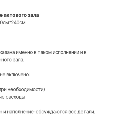
WHATSAPP
TELEGRAM
 актового зала
00см*240см
азана именно в таком исполнении и в
ного зала.
 не включено:
при необходимости)
ые расходы
йн и наполнение-обсуждаются все детали.