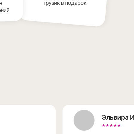
я
грузик в подарок
ений
Эльвира И
★★★★★