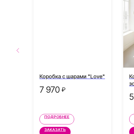
в
Коробка с шарами "Love"
К
з
7 970
₽
5
ПОДРОБНЕЕ
ЗАКАЗАТЬ