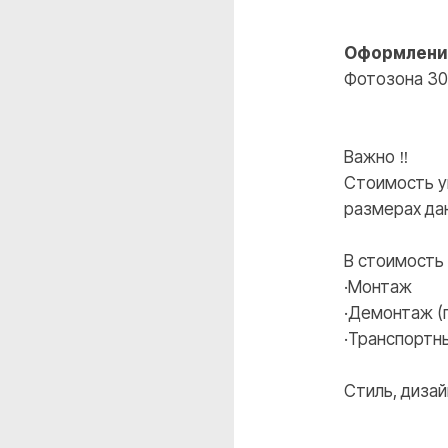
ВКОНТАКТЕ
INSTAGRAM
Оформление
Фотозона 3
Важно ‼️
Стоимость ук
размерах дан
В стоимость
·Монтаж
·Демонтаж (
·Транспортн
Стиль, диза