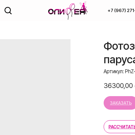
+7 (967) 271
Доставка и оплата
Фотоз
ОДАЖА
Полезное
парус
рованные фигуры
Обо мне
год
Артикул:
PhZ
ка
Контакты
36300,00
од потолок
ЗАКАЗАТЬ
+7 (967) 271-7
РАССЧИТАТ