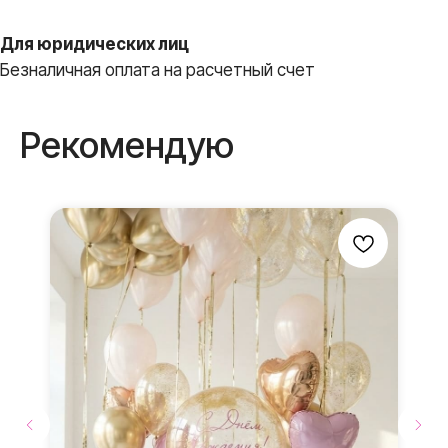
Для юридических лиц
Вы всегда
Безналичная оплата на расчетный счет
получите
В ПОДАРОК
Рекомендую
Бантики и атласные
ленты
Мы дополняем каждую
композицию маленькими
элементами в подарок
Доставка до места
мероприятия
Доставка
по г. Видное, г. Домодедово и
г.Москва.