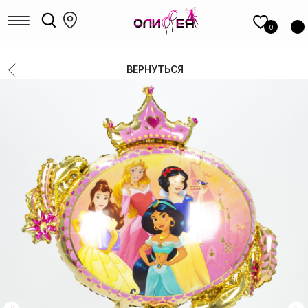
КАТАЛОГ
шаров
0
Девочкам
Мальчикам
ВЕРНУТЬСЯ
Девушкам
Мужчинам, парням
Большие шары
Коробки с шарами
Выписка
Шары для гендер-пати
Фольгированные фигуры
Новый год
Шары под потолок
Цифры
14 Февраля
8 Марта
1 сентября
Выпускные
РАСПРОДАЖА
ФОТОЗОНЫ