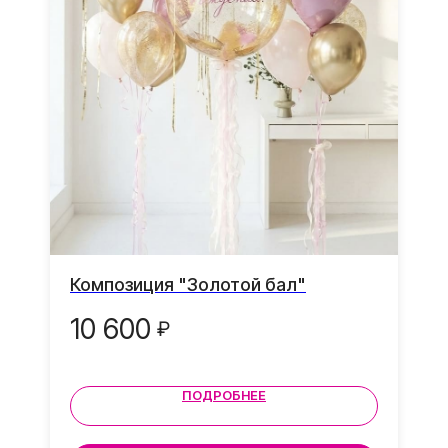
Транспортировочный
пакет в подарок
Ваши воздушные шары
защищены во время
доставки от повреждений
Грузик в подарок
К каждой композиции
грузик в подарок
Композиция "Золотой бал"
10 600
₽
ПОДРОБНЕЕ
Ваши отзывы