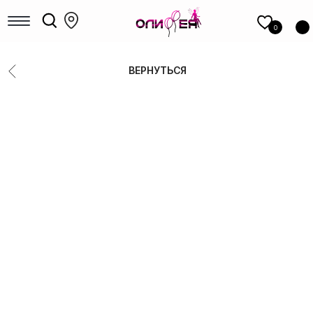
КАТАЛОГ
шаров
0
Девочкам
Мальчикам
ВЕРНУТЬСЯ
Девушкам
Мужчинам, парням
Большие шары
Коробки с шарами
Выписка
Шары для гендер-пати
Фольгированные фигуры
Новый год
Шары под потолок
Цифры
14 Февраля
8 Марта
1 сентября
Выпускные
РАСПРОДАЖА
ФОТОЗОНЫ