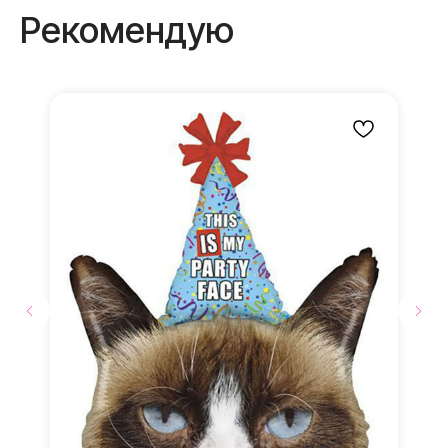
получите
Рекомендую
В ПОДАРОК
Бантики и атласные
ленты
Мы дополняем каждую
композицию маленькими
элементами в подарок
Доставка до места
мероприятия
Доставка
по г. Видное, г. Домодедово и
г.Москва.
Транспортировочный