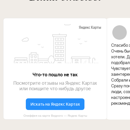
Спасибо з
Очень быс
хотели. 
подобрал
Чувствуе
заинтере
Собрали и
Сразу пон
люди, со
настроени
рекоменд
Олиффея на карте Видного — Яндекс Карты