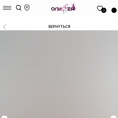
КАТАЛОГ
шаров
0
Девочкам
Мальчикам
ВЕРНУТЬСЯ
Девушкам
Мужчинам, парням
Большие шары
Коробки с шарами
Выписка
Шары для гендер-пати
Фольгированные фигуры
Новый год
Шары под потолок
Цифры
14 Февраля
8 Марта
1 сентября
Выпускные
РАСПРОДАЖА
ФОТОЗОНЫ