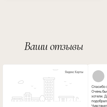
Спасибо з
Очень быс
хотели. 
подобрал
Чувствуе