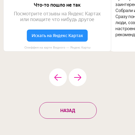
заинтере
Собрали и
Сразу пон
люди, со
настроени
рекоменд
Олиффея на карте Видного — Яндекс Карты
НАЗАД