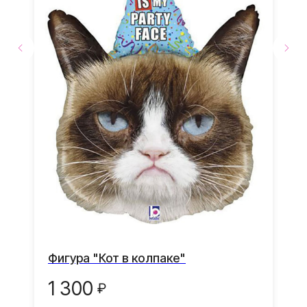
мероприятия
Доставка
по г. Видное, г. Домодедово и
г.Москва.
Транспортировочный
пакет в подарок
Ваши воздушные шары
защищены во время
доставки от повреждений
Грузик в подарок
К каждой композиции
грузик в подарок
Фигура "Кот в колпаке"
1 300
₽