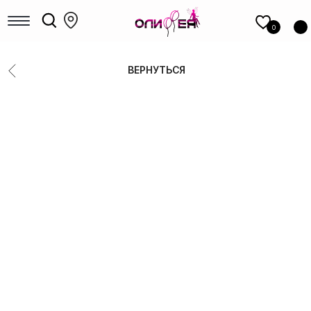
КАТАЛОГ
шаров
0
Девочкам
Мальчикам
ВЕРНУТЬСЯ
Девушкам
Мужчинам, парням
Большие шары
Коробки с шарами
Выписка
Шары для гендер-пати
Фольгированные фигуры
Новый год
Шары под потолок
Цифры
14 Февраля
8 Марта
1 сентября
Выпускные
РАСПРОДАЖА
ФОТОЗОНЫ