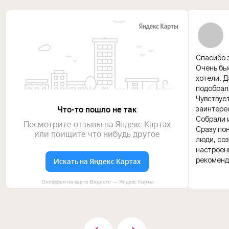
Спасибо з
Очень быс
хотели. 
подобрал
Чувствуе
заинтере
Собрали и
Сразу пон
люди, со
настроени
рекоменд
Олиффея на карте Видного — Яндекс Карты