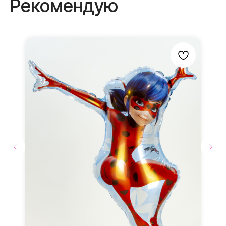
получите
Рекомендую
В ПОДАРОК
Бантики и атласные
ленты
Мы дополняем каждую
композицию маленькими
элементами в подарок
Доставка до места
мероприятия
Доставка
по г. Видное, г. Домодедово и
г.Москва.
Транспортировочный
пакет в подарок