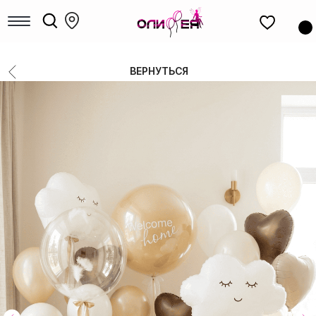
КАТАЛОГ
шаров
Девочкам
Мальчикам
ВЕРНУТЬСЯ
Девушкам
Мужчинам, парням
Большие шары
Коробки с шарами
Выписка
Шары для гендер-пати
Фольгированные фигуры
Новый год
Шары под потолок
Цифры
14 Февраля
8 Марта
1 сентября
Выпускные
РАСПРОДАЖА
ФОТОЗОНЫ