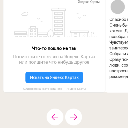
Спасибо з
Очень быс
хотели. 
подобрал
Чувствуе
заинтере
Собрали и
Сразу пон
люди, со
настроени
рекоменд
Олиффея на карте Видного — Яндекс Карты