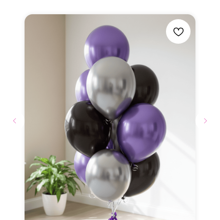
В ПОДАРОК
Бантики и атласные
ленты
Мы дополняем каждую
композицию маленькими
элементами в подарок
Доставка до места
мероприятия
Доставка
по г. Видное, г. Домодедово и
г.Москва.
Транспортировочный
пакет в подарок
Ваши воздушные шары
защищены во время