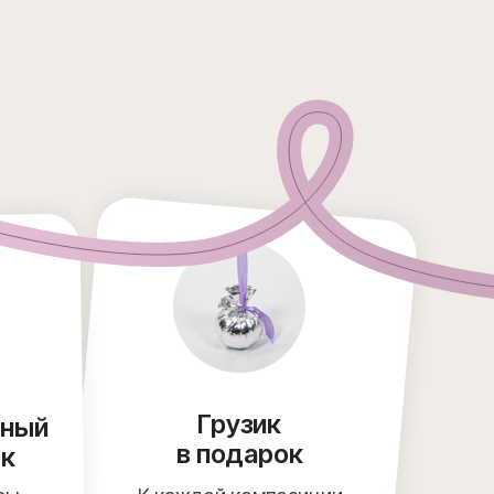
Грузик
чный
в подарок
ок