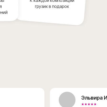
ры
К каждой композиции
я
грузик в подарок
ений
Эльвира И
★★★★★