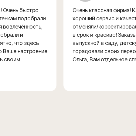
! Очень быстро
Очень классная фирма! 
ттенкам подобрали
хороший сервис и качес
я вовлечённость,
отменяли/корректировали
Собрали и
в срок и красиво! Заказы
ятно, что здесь
выпускной в саду, детск
о Ваше настроение
порадовали своих перво
ть своим
Ольга, Вам отдельное сп