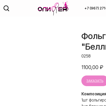
+7 (967) 271
Доставка и оплата
Фольг
ОДАЖА
Полезное
"Белл
рованные фигуры
Обо мне
год
0258
ка
Контакты
1100,00
₽
од потолок
ЗАКАЗАТЬ
+7 (967) 271-7
Композиция
1шт фольгиро