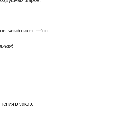
 воздушных шаров.
WHATSAPP
TELEGRAM
овочный пакет —1шт.
льная!
ения в заказ.