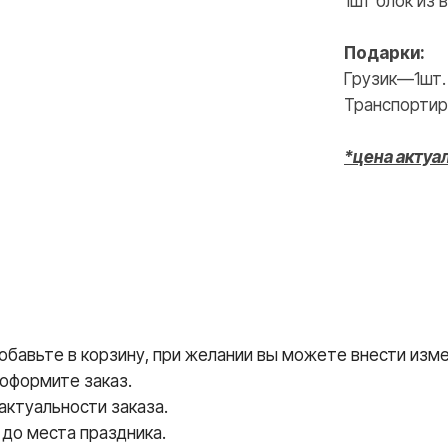
1шт блок из
ВКОНТАКТЕ
INSTAGRAM
Подарки:
Грузик—1шт.
Транспортир
*цена актуа
авьте в корзину, при желании вы можете внести измен
 оформите заказ.
ктуальности заказа.
до места праздника.