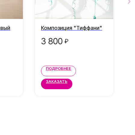
овый
Композиция "Тиффани"
К
к
3 800
₽
ПОДРОБНЕЕ
ЗАКАЗАТЬ