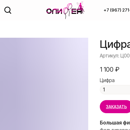
+7 (967) 271
Доставка и оплата
Цифра
ОДАЖА
Полезное
рованные фигуры
Артикул:
Ц00
Обо мне
год
1 100
₽
ка
Цифра
Контакты
од потолок
+7 (967) 271-7
ЗАКАЗАТЬ
Большая фи