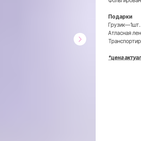
Фольгирован
ВКОНТАКТЕ
INSTAGRAM
Подарки
Грузик—1шт.
Атласная лен
Транспортир
*цена актуа