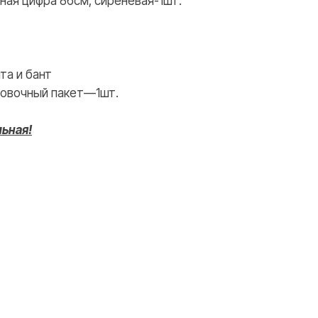
ная цифра 86см, сиреневая-1шт.
WHATSAPP
TELEGRAM
та и бант
овочный пакет—1шт.
льная!