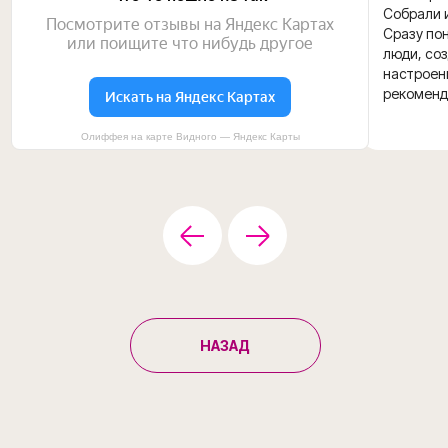
Собрали и
Сразу пон
люди, со
настроени
рекоменд
Олиффея на карте Видного — Яндекс Карты
НАЗАД