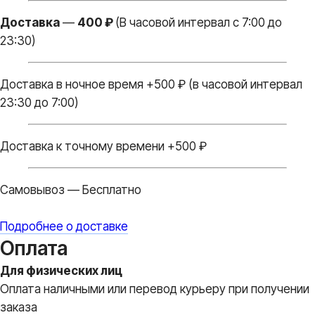
Доставка
—
400 ₽
(В часовой интервал с 7:00 до
Вы всегда
23:30)
получите
Доставка в ночное время +500 ₽ (в часовой интервал
В ПОДАРОК
23:30 до 7:00)
Доставка к точному времени +500 ₽
Бантики и атласные
ленты
Самовывоз — Бесплатно
Мы дополняем каждую
композицию маленькими
элементами в подарок
Подробнее о доставке
Оплата
Доставка до места
Для физических лиц
мероприятия
Доставка
Оплата наличными или перевод курьеру при получении
по г. Видное, г. Домодедово и
заказа
г.Москва.