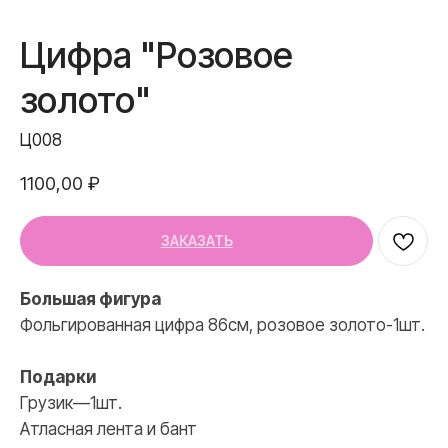
Доставка и оплата
Полезное
Цифра "Розовое
Обо мне
золото"
Контакты
Ц008
1100,00
₽
+7 (967) 271-77-21
ЗАКАЗАТЬ
Большая фигура
Фольгированная цифра 86см, розовое золото-1шт.
Подарки
Грузик—1шт.
Атласная лента и бант