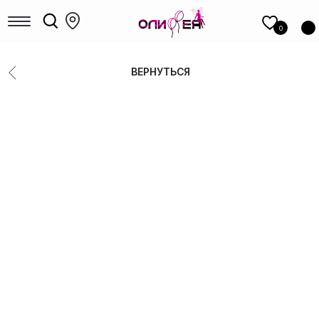
КАТАЛОГ
шаров
0
Девочкам
Мальчикам
ВЕРНУТЬСЯ
Девушкам
Мужчинам, парням
Большие шары
Коробки с шарами
Выписка
Шары для гендер-пати
Фольгированные фигуры
Новый год
Шары под потолок
Цифры
14 Февраля
8 Марта
1 сентября
Выпускные
РАСПРОДАЖА
ФОТОЗОНЫ