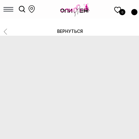
КАТАЛОГ
шаров
0
Девочкам
Мальчикам
ВЕРНУТЬСЯ
Девушкам
Мужчинам, парням
Большие шары
Коробки с шарами
Выписка
Шары для гендер-пати
Фольгированные фигуры
Новый год
Шары под потолок
Цифры
14 Февраля
8 Марта
1 сентября
Выпускные
РАСПРОДАЖА
ФОТОЗОНЫ