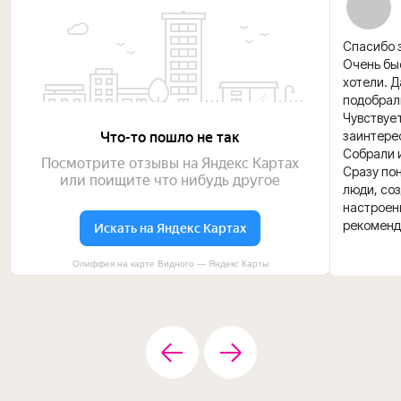
Спасибо з
Очень быс
хотели. 
подобрал
Чувствуе
заинтере
Собрали и
Сразу пон
люди, со
настроени
рекоменд
Олиффея на карте Видного — Яндекс Карты