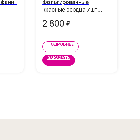
ффани"
Фольгированные
К
красные сердца 7шт
(10шт, 15шт, 20шт)
2 800
₽
ПОДРОБНЕЕ
ЗАКАЗАТЬ