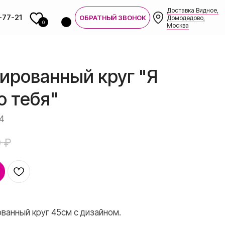
Доставка Видное,
-77-21
ОБРАТНЫЙ ЗВОНОК
Домодедово,
0
Москва
ированный круг "Я
 тебя"
4
0
₽
7-21
ванный круг 45см с дизайном.