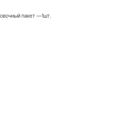
WHATSAPP
TELEGRAM
овочный пакет —1шт.