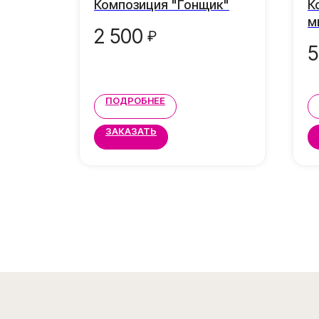
васие"
Композиция "Гонщик"
К
м
2 500
₽
5
ПОДРОБНЕЕ
ЗАКАЗАТЬ