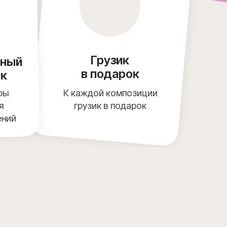
Грузик
чный
в подарок
ок
ры
К каждой композиции
я
грузик в подарок
ений