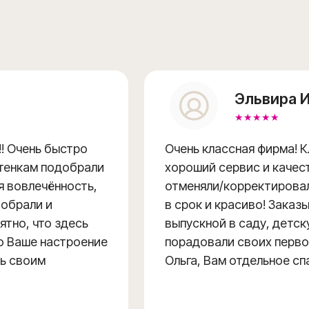
Эльвира И
★★★★★
! Очень быстро
Очень классная фирма! 
ттенкам подобрали
хороший сервис и качес
я вовлечённость,
отменяли/корректировали
Собрали и
в срок и красиво! Заказы
ятно, что здесь
выпускной в саду, детск
о Ваше настроение
порадовали своих перво
ть своим
Ольга, Вам отдельное сп