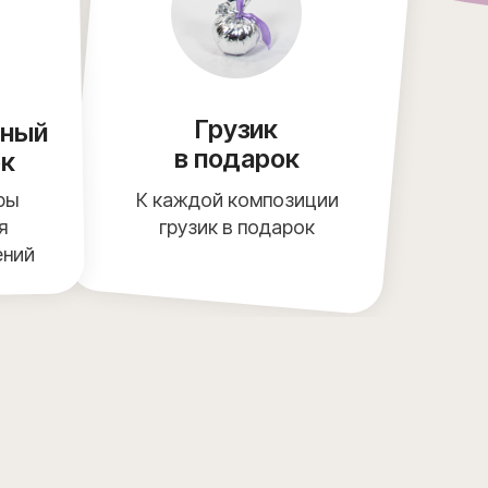
Грузик
чный
в подарок
ок
ры
К каждой композиции
я
грузик в подарок
ений