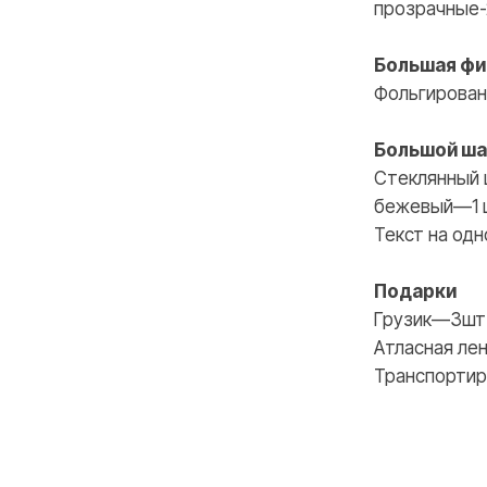
прозрачные-
ВКОНТАКТЕ
INSTAGRAM
Большая фи
Фольгирован
Большой ш
Стеклянный 
бежевый—1 
Текст на од
Подарки
Грузик—3шт
Атласная лен
Транспортир