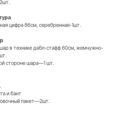
2шт.
WHATSAPP
TELEGRAM
гура
ная цифра 86см, серебренная-1шт.
ар
шар в технике дабл-стафф 60см, жемчужно-
шт.
ной стороне шара—1 шт.
.
та и бант
овочный пакет—2шт.