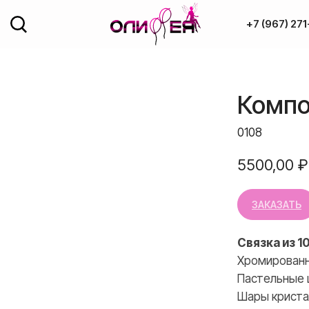
+7 (967) 271
Доставка и оплата
Компо
ОДАЖА
Полезное
рованные фигуры
0108
Обо мне
год
5500,00
₽
ка
Контакты
ЗАКАЗАТЬ
од потолок
Связка из 1
+7 (967) 271-7
Хромированн
Пастельные 
Шары криста