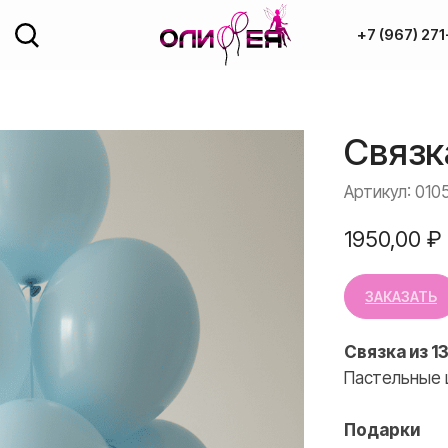
+7 (967) 271
Доставка и оплата
Связк
ОДАЖА
Полезное
рованные фигуры
Артикул:
010
Обо мне
год
1950,00
₽
ка
Контакты
ЗАКАЗАТЬ
од потолок
Связка из 1
+7 (967) 271-7
Пастельные 
Подарки