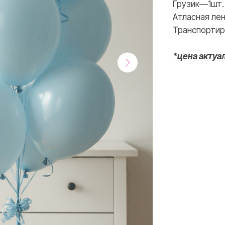
Грузик—1шт.
ВКОНТАКТЕ
INSTAGRAM
Атласная лен
Транспортир
*цена актуа