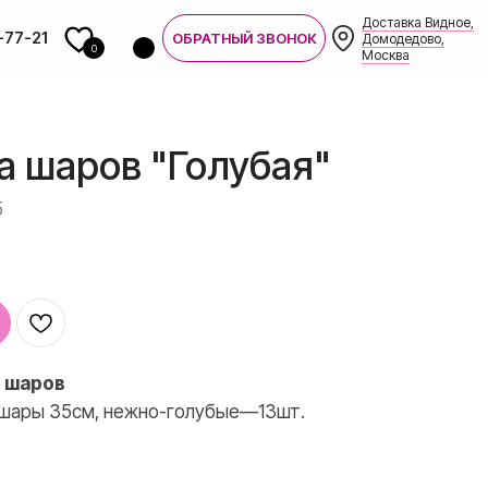
Доставка Видное,
-77-21
ОБРАТНЫЙ ЗВОНОК
Домодедово,
0
Москва
а шаров "Голубая"
5
3 шаров
7-21
шары 35см, нежно-голубые—13шт.