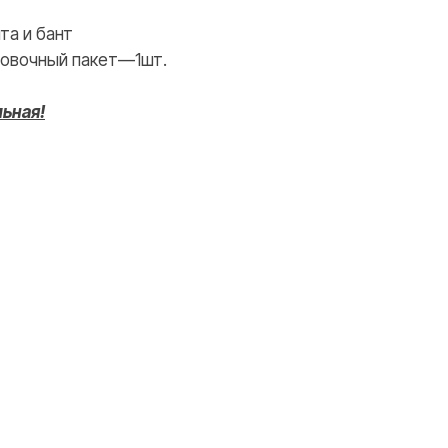
WHATSAPP
TELEGRAM
та и бант
овочный пакет—1шт.
льная!