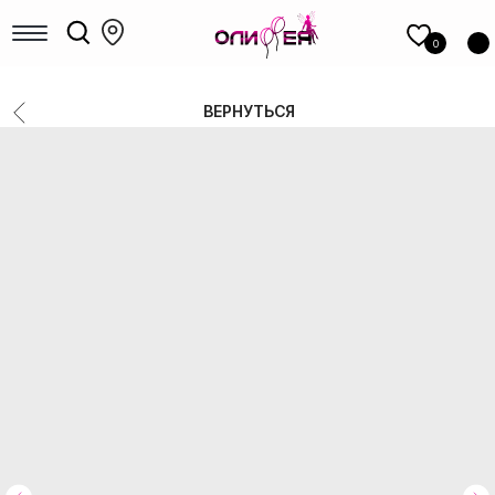
КАТАЛОГ
шаров
0
Девочкам
Мальчикам
ВЕРНУТЬСЯ
Девушкам
Мужчинам, парням
Большие шары
Коробки с шарами
Выписка
Шары для гендер-пати
Фольгированные фигуры
Новый год
Шары под потолок
Цифры
14 Февраля
8 Марта
1 сентября
Выпускные
РАСПРОДАЖА
ФОТОЗОНЫ