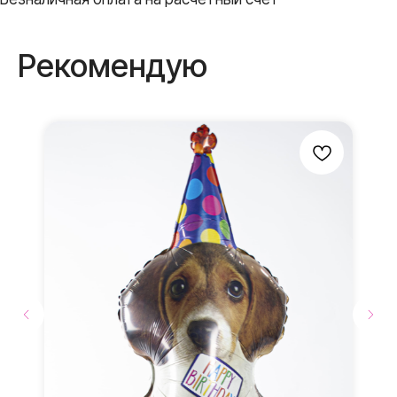
Вы всегда
получите
Рекомендую
В ПОДАРОК
Бантики и атласные
ленты
Мы дополняем каждую
композицию маленькими
элементами в подарок
Доставка до места
мероприятия
Доставка
по г. Видное, г. Домодедово и
г.Москва.