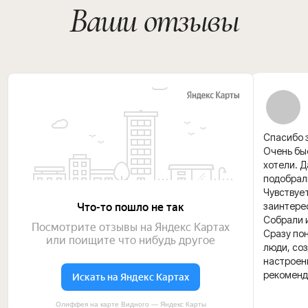
Спасибо з
Очень быс
хотели. 
подобрал
Чувствуе
заинтере
Собрали и
Сразу пон
люди, со
настроени
рекоменд
Олиффея на карте Видного — Яндекс Карты