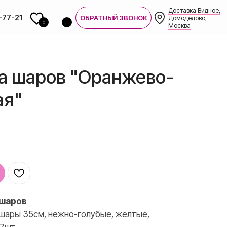
Доставка Видное,
-77-21
ОБРАТНЫЙ ЗВОНОК
Домодедово,
0
Москва
а шаров "Оранжево-
ая"
2
7-21
 шаров
шары 35см, нежно-голубые, желтые,