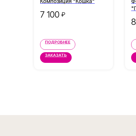
та"
Композиция "Кошка"
Ф
"
7 100
₽
8
ПОДРОБНЕЕ
ЗАКАЗАТЬ