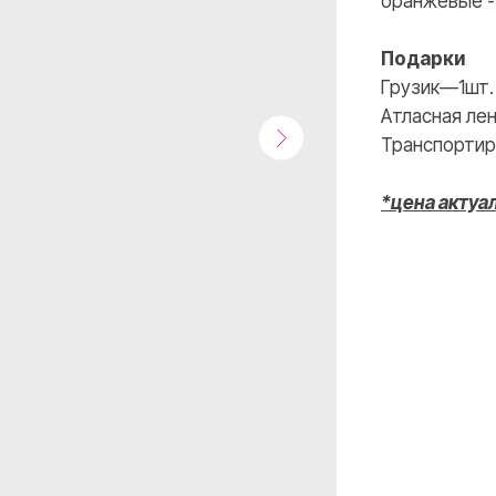
оранжевые -
ВКОНТАКТЕ
INSTAGRAM
Подарки
Грузик—1шт.
Атласная лен
Транспортир
*цена актуа