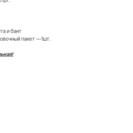
7шт.
WHATSAPP
TELEGRAM
та и бант
овочный пакет —1шт.
льная!